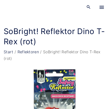
S
k
i
p
SoBright! Reflektor Dino T-
t
o
Rex (rot)
c
o
Start
/
Reflektoren
/
SoBright! Reflektor Dino T-Rex
n
(rot)
t
e
n
t